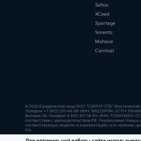
Seltos
XCeed
Sportage
Sorento
Mohave
Carnival
© 2026 Юридические лица ООО "СОКРАТ СПБ" (Фактический адр
Телефон: +7 (812) 210-48-99; ИНН: 3662259794; ОГРН: 11836
Валовая 26; Телефон: 8 800 301 08 80; ИНН: 7728674093; ОГ
соответствии с законодательством РФ. Реализуемые товары
соответствующих моделях и комплектациях и их наличии, це
Kia.