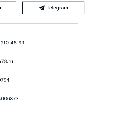
p
Telegram
) 210-48-99
a78.ru
9794
8006873