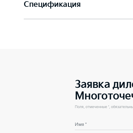
Спецификация
Заявка дил
Многоточе
Поля, отмеченные *, обязательн
Имя *