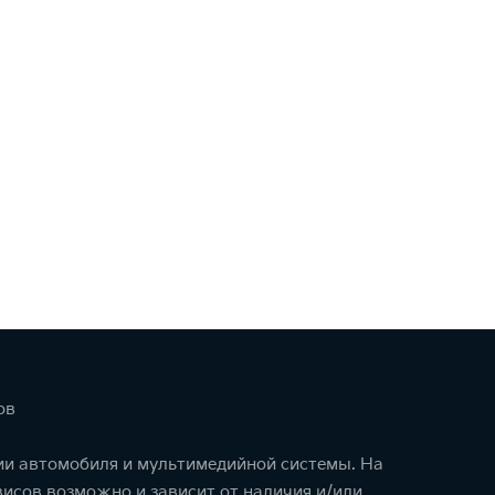
ов
ции автомобиля и мультимедийной системы. На
исов возможно и зависит от наличия и/или