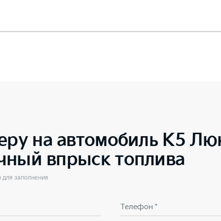
еру на автомобиль
K5 Люк
чный впрыск топлива
ы для заполнения
Телефон *