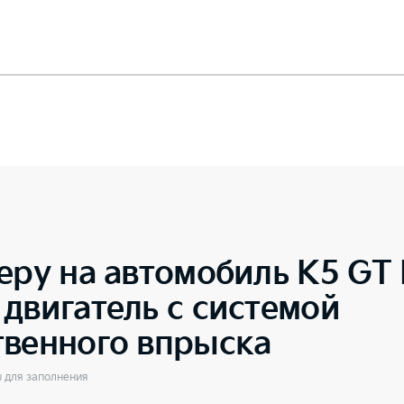
еру на автомобиль
K5 GT 
двигатель с системой
твенного впрыска
ы для заполнения