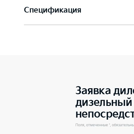
Спецификация
Заявка дил
дизельный 
непосредс
Поля, отмеченные *, обязательн