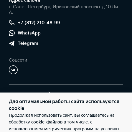
Адрес салонa
г. Санкт-Петербург, Ириновский проспект д.10 Лит.
А.
+7 (812) 210-48-99
WhatsApp
Telegram
Соцсети
Заказать звонок
Для оптимальной работы сайта используются
cookie
Продолжая использовать сайт, вы соглашаетесь на
© 2026 Юридические лица ООО "СОКРАТ СПБ" (Фактический
адрес: г. Санкт-Петербург, Ириновский проспект д.10 Лит. А.;
обработку
cookie-файлов
в том числе, с
Телефон: +7 (812) 210-48-99; ИНН: 3662259794; ОГРН:
использованием метрических программ на условиях
1183668006873), ООО «Киа Россия и СНГ» (Фактический адрес: