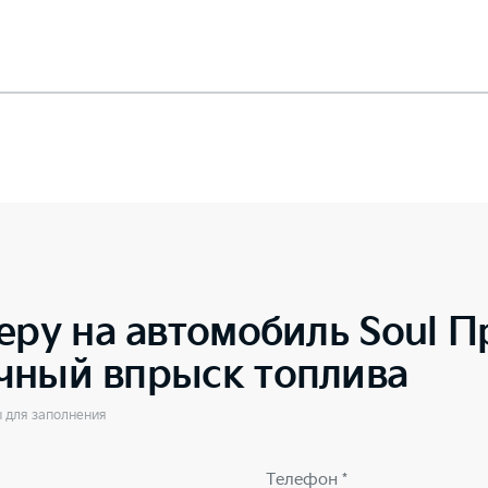
еру на автомобиль
Soul П
чный впрыск топлива
ы для заполнения
Телефон *