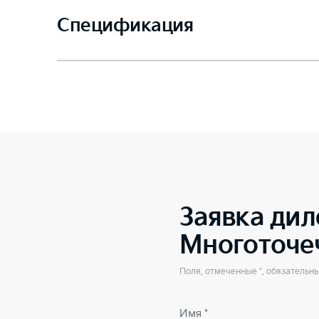
Спецификация
Заявка дил
Многоточе
Поля, отмеченные *, обязательн
Имя *