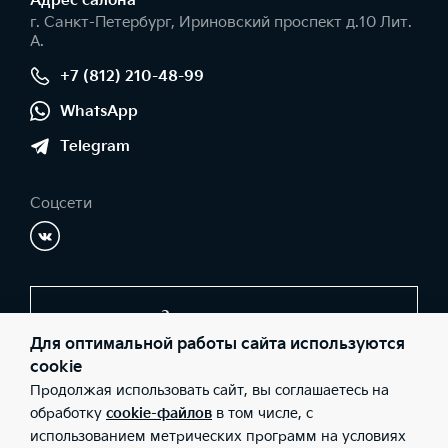
Адрес салонa
г. Санкт-Петербург, Ириновский проспект д.10 Лит.
А.
+7 (812) 210-48-99
WhatsApp
Telegram
Соцсети
Заказать звонок
Для оптимальной работы сайта используются
cookie
Продолжая использовать сайт, вы соглашаетесь на
© 2026 Юридические лица ООО "СОКРАТ СПБ" (Фактический
адрес: г. Санкт-Петербург, Ириновский проспект д.10 Лит. А.;
обработку
cookie-файлов
в том числе, с
Телефон: +7 (812) 210-48-99; ИНН: 3662259794; ОГРН:
использованием метрических программ на условиях
1183668006873), ООО «Киа Россия и СНГ» (Фактический адрес: