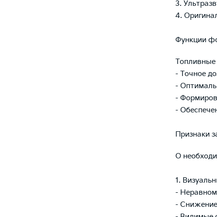
3. Ультраз
4. Оригина
Функции ф
Топливные
- Точное д
- Оптималь
- Формиров
- Обеспече
Признаки з
О необходи
1. Визуальн
- Неравно
- Снижение
- Видимые 