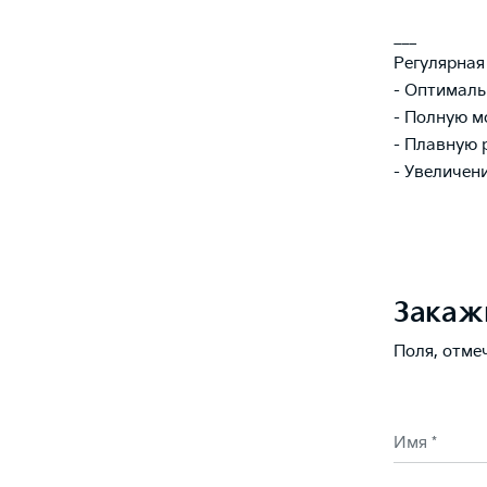
___
Регулярная
- Оптималь
- Полную м
- Плавную 
- Увеличен
Закаж
Поля, отме
Имя *