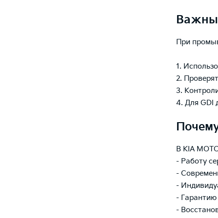
Важны
При промы
1. Использ
2. Проверя
3. Контрол
4. Для GDI
Почему
В KIA МОТО
- Работу с
- Современ
- Индивиду
- Гарантию
- Восстано