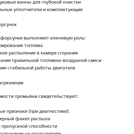
вуковые ванны для глубокой очистки
льные уплотнители и комплектующие
орсунок
 форсунки выполняют ключевую роль:
озирование топлива
ное распыление в камере сгорания
ание правильной топливно-воздушной смеси
ние стабильной работы двигателя
агрязнения
мости промывки свидетельствуют:
ые признаки (при диагностике):
мерный факел распыла
 пропускной способности
отложения на распылителе