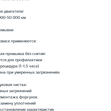
ые двигатели:
 000-50 000 км
омывки
рвисе применяются:
кая промывка без снятия:
ется для профилактики
роцедура (1-1.5 часа)
на при умеренных загрязнениях
уковая чистка:
езных загрязнений
демонтажа форсунок
 замену уплотнений
осстановление характеристик