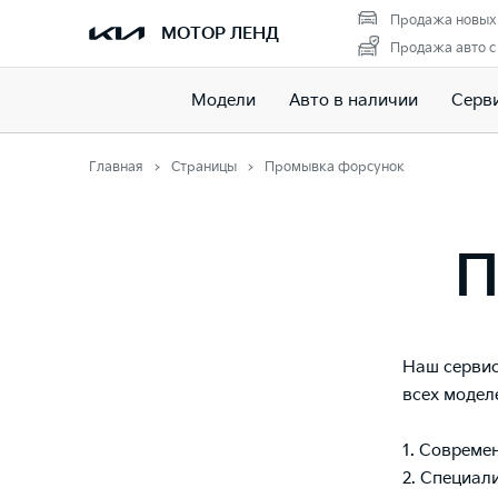
Продажа новых
МОТОР ЛЕНД
Продажа авто с
Модели
Авто в наличии
Серв
Главная
Страницы
Промывка форсунок
П
Наш сервис
всех модел
1. Совреме
2. Специа