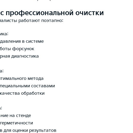
с профессиональной очистки
алисты работают поэтапно:
ика:
 давления в системе
аботы форсунок
рная диагностика
а:
птимального метода
специальными составами
 качества обработки
:
ание на стенде
 герметичности
йв для оценки результатов