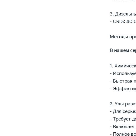
3. Дизельн
- CRDi: 40
Методы пр
В нашем се
1. Химичес
- Использу
- Быстрая п
- Эффектив
2. Ультразв
- Для серь
- Требует 
- Включает
- Полное в