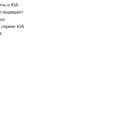
чь о KIA.
и защищает
ваш
 сервис KIA
й