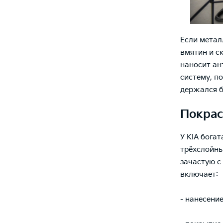
Если метал
вмятин и с
наносит ан
систему, п
держался б
Покрас
У KIA бога
трёхслойны
зачастую с
включает:
- нанесение