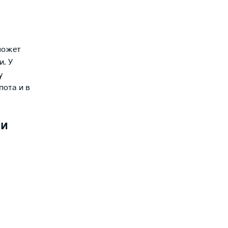
может
и. У
у
пота и в
ки