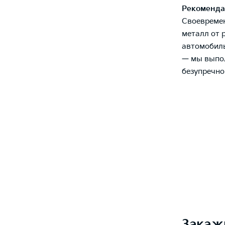
Рекоменда
Своевремен
металл от 
автомобиль
— мы выпол
безупречно
Закаж