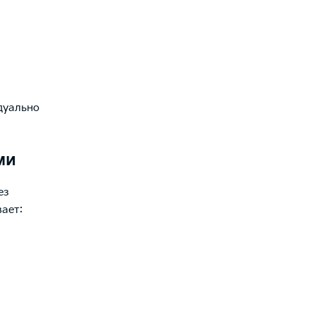
дуально
ми
ез
ает: