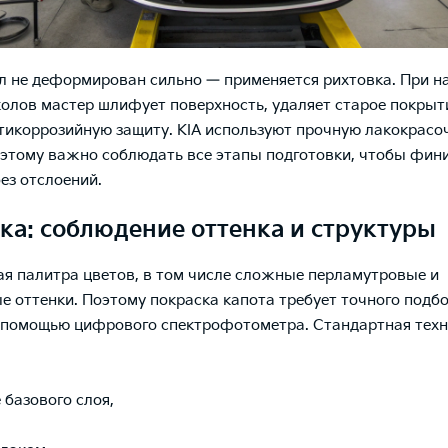
л не деформирован сильно — применяется рихтовка. При н
колов мастер шлифует поверхность, удаляет старое покрыт
тикоррозийную защиту. KIA используют прочную лакокрасо
оэтому важно соблюдать все этапы подготовки, чтобы фи
ез отслоений.
ка: соблюдение оттенка и структуры
тая палитра цветов, в том числе сложные перламутровые и
е оттенки. Поэтому покраска капота требует точного подбо
 помощью цифрового спектрофотометра. Стандартная техн
 базового слоя,