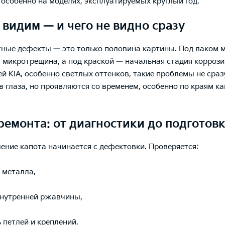
особенно на моделях, эксплуатируемых круглый год.
 видим — и чего не видно сразу
ные дефекты — это только половина картины. Под лаком 
 микротрещина, а под краской — начальная стадия коррози
й KIA, особенно светлых оттенков, такие проблемы не сраз
в глаза, но проявляются со временем, особенно по краям ка
ремонта: от диагностики до подготов
ение капота начинается с дефектовки. Проверяется:
я металла,
внутренней ржавчины,
 петлей и креплений.