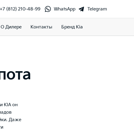
+7 (812) 210-48-99
WhatsApp
Telegram
О Дилере
Контакты
Бренд Kia
пота
и KIA он
епадов
йки. Даже
ги