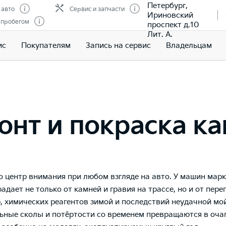
Петербург,
 авто
Сервис и запчасти
Ириновский
 пробегом
проспект д.10
Лит. А.
ис
Покупателям
Запись на сервис
Владельцам
онт и покраска ка
о центр внимания при любом взгляде на авто. У машин марк
адает не только от камней и гравия на трассе, но и от пер
, химических реагентов зимой и последствий неудачной мо
ьные сколы и потёртости со временем превращаются в оча