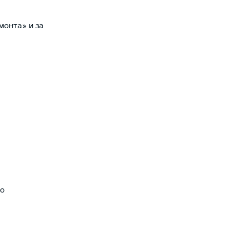
монта» и за
ко