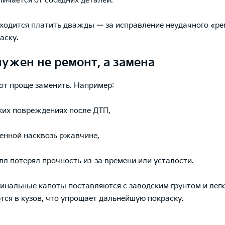
личается от соседних деталей.
иходится платить дважды — за исправление неудачного «ре
аску.
нужен не ремонт, а замена
от проще заменить. Например:
оких повреждениях после ДТП,
денной насквозь ржавчине,
алл потерял прочность из-за времени или усталости.
гинальные капоты поставляются с заводским грунтом и лег
тся в кузов, что упрощает дальнейшую покраску.