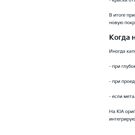
- краска от
В итоге пр
новую покр
Когда 
Иногда кап
- при глуб
- при прое
- если мет
На KIA ори
интегрирую