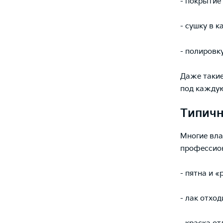
- покрытие
- сушку в к
- полировку
Даже такие
под каждую
Типичн
Многие вла
профессион
- пятна и «
- лак отход