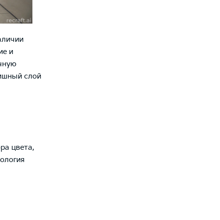
аличии
ие и
чную
нишный слой
ра цвета,
ология