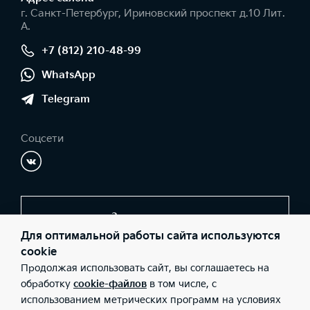
г. Санкт-Петербург, Ириновский проспект д.10 Лит.
А.
+7 (812) 210-48-99
WhatsApp
Telegram
Соцсети
Заказать звонок
Для оптимальной работы сайта используются
cookie
Продолжая использовать сайт, вы соглашаетесь на
© 2026 Юридические лица ООО "СОКРАТ СПБ" (Фактический
адрес: г. Санкт-Петербург, Ириновский проспект д.10 Лит. А.;
обработку
cookie-файлов
в том числе, с
Телефон: +7 (812) 210-48-99; ИНН: 3662259794; ОГРН:
использованием метрических программ на условиях
1183668006873), ООО «Киа Россия и СНГ» (Фактический адрес: