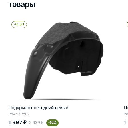
товары
Акция
Подкрылок передний левый
П
R8460J7502
R8
1 397 ₽
1
2 939 ₽
-52%