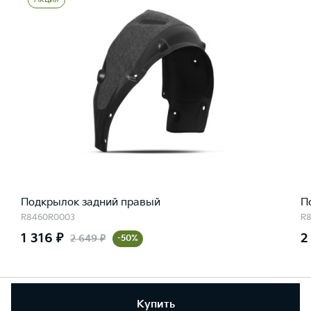
Подкрылок задний правый
П
R8460R0003
R
1 316 ₽
2
2 649 ₽
-50%
Купить