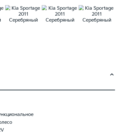
нкциональное
олесо
2V