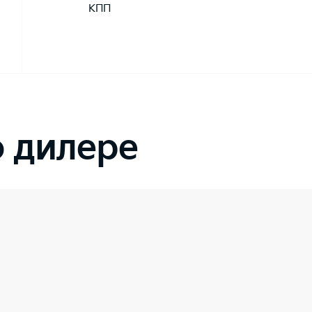
КПП
 дилере