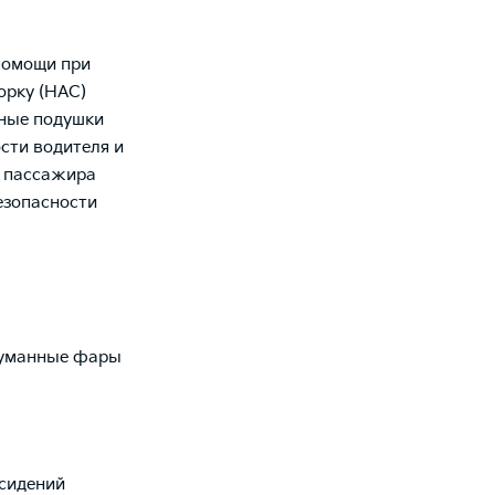
помощи при
горку (HAC)
ные подушки
сти водителя и
о пассажира
езопасности
уманные фары
сидений