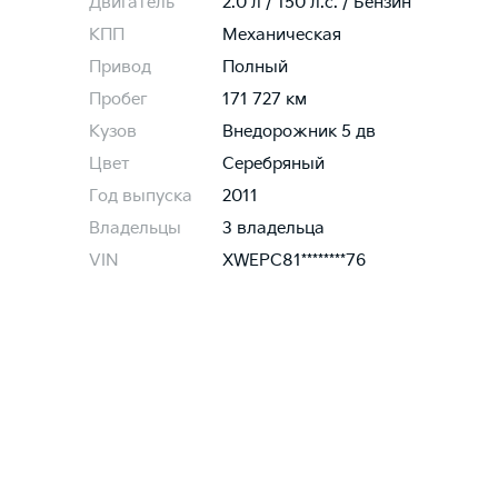
Двигатель
2.0 л / 150 л.c. / Бензин
КПП
Механическая
Привод
Полный
Пробег
171 727 км
Кузов
Внедорожник 5 дв
Цвет
Серебряный
Год выпуска
2011
Владельцы
3 владельца
VIN
XWEPC81********76