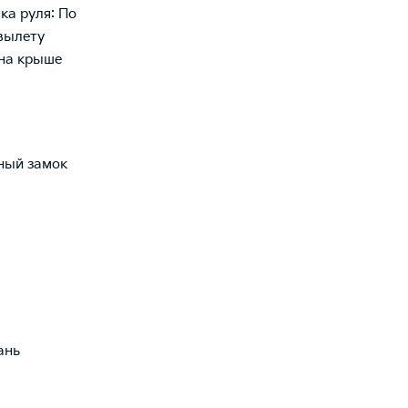
ка руля: По
вылету
на крыше
ный замок
ань