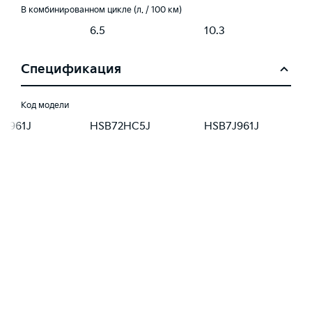
В комбинированном цикле (л. / 100 км)
6.5
10.3
Спецификация
Код модели
8J961J
HSB72HC5J
HSB7J961J