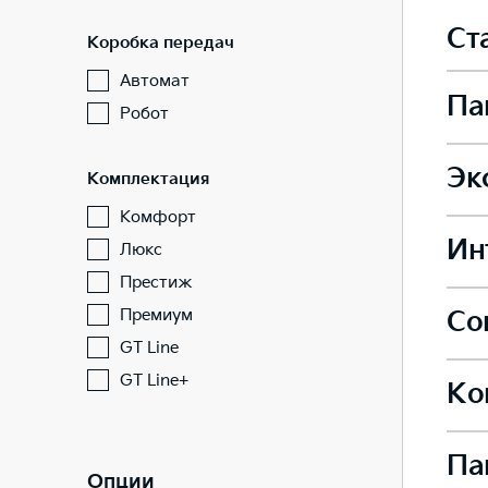
Ст
Коробка передач
Автомат
Па
Робот
Эк
Комплектация
Боко
Комфорт
Ин
Стал
Люкс
Престиж
Подо
Премиум
Со
Задн
GT Line
Легк
—
GT Line+
—
Ко
Подо
Сист
Сиде
—
Легк
Па
Сист
Опции