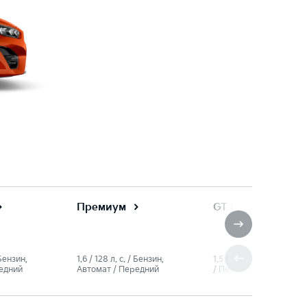
Премиум
GT Line
 Бензин,
1.6 / 128 л. c. / Бензин,
1.5 / 150 л. c. / Бензин,
едний
Автомат / Передний
/ Передний