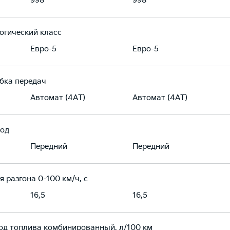
998
998
огический класс
Евро-5
Евро-5
бка передач
Автомат (4АТ)
Автомат (4АТ)
од
Передний
Передний
я разгона 0-100 км/ч, с
16,5
16,5
од топлива комбинированный, л/100 км