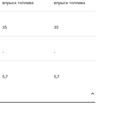
впрыск топлива
впрыск топлива
35
35
-
-
5,7
5,7