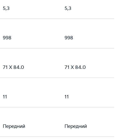
5,3
5,3
998
998
71 X 84.0
71 X 84.0
11
11
Передний
Передний