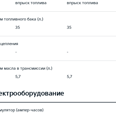
впрыск топлива
впрыск топлива
м топливного бака (л.)
35
35
сцепления
-
-
м масла в трансмиссии (л.)
5,7
5,7
ектрооборудование
мулятор (ампер-часов)