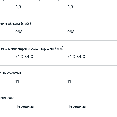
5,3
5,3
чий объем (см3)
998
998
етр цилиндра х Ход поршня (мм)
71 X 84.0
71 X 84.0
ень сжатия
11
11
привода
Передний
Передний