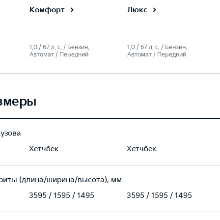
Комфорт
Люкс
1.0 / 67 л. c. / Бензин,
1.0 / 67 л. c. / Бензин,
Автомат / Передний
Автомат / Передний
змеры
кузова
Хетчбек
Хетчбек
риты (длина/ширина/высота), мм
3595 / 1595 / 1495
3595 / 1595 / 1495