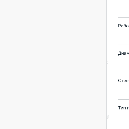
5,1
5,3
Рабо
998
998
Диам
71 X 84.0
71 X 84.0
Степ
10,5
11
Тип 
Передний
Передний