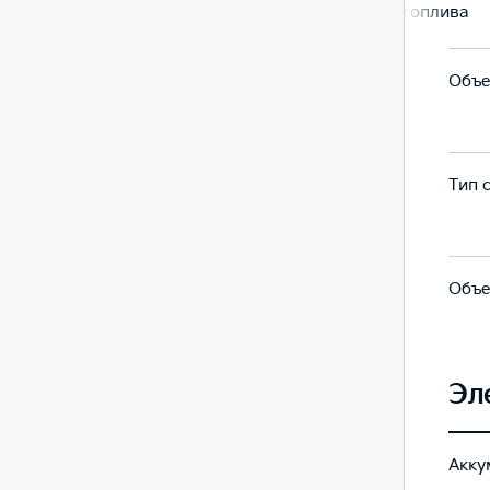
лива
впрыск топлива
впрыск топлива
Объе
35
35
Тип 
-
-
Объе
1,3
5,7
Эл
Акку